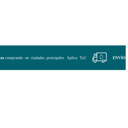
comprando en ciudades principales. Aplica TyC
ENVÍO GRA