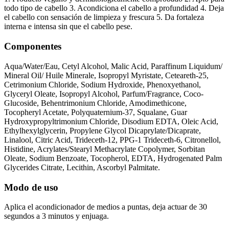
todo tipo de cabello 3. Acondiciona el cabello a profundidad 4. Deja
el cabello con sensación de limpieza y frescura 5. Da fortaleza
interna e intensa sin que el cabello pese.
Componentes
Aqua/Water/Eau, Cetyl Alcohol, Malic Acid, Paraffinum Liquidum/
Mineral Oil/ Huile Minerale, Isopropyl Myristate, Ceteareth-25,
Cetrimonium Chloride, Sodium Hydroxide, Phenoxyethanol,
Glyceryl Oleate, Isopropyl Alcohol, Parfum/Fragrance, Coco-
Glucoside, Behentrimonium Chloride, Amodimethicone,
Tocopheryl Acetate, Polyquaternium-37, Squalane, Guar
Hydroxypropyltrimonium Chloride, Disodium EDTA, Oleic Acid,
Ethylhexylglycerin, Propylene Glycol Dicaprylate/Dicaprate,
Linalool, Citric Acid, Trideceth-12, PPG-1 Trideceth-6, Citronellol,
Histidine, Acrylates/Stearyl Methacrylate Copolymer, Sorbitan
Oleate, Sodium Benzoate, Tocopherol, EDTA, Hydrogenated Palm
Glycerides Citrate, Lecithin, Ascorbyl Palmitate.
Modo de uso
Aplica el acondicionador de medios a puntas, deja actuar de 30
segundos a 3 minutos y enjuaga.