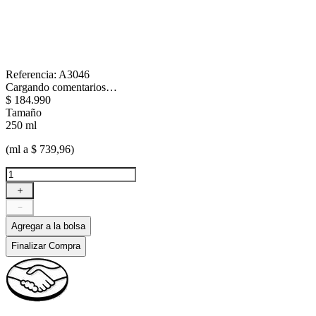
Referencia
:
A3046
Cargando comentarios…
$
184
.
990
Tamaño
250 ml
(ml a $ 739,96)
＋
－
Agregar a la bolsa
Finalizar Compra