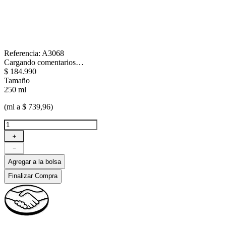
Referencia
:
A3068
Cargando comentarios…
$
184
.
990
Tamaño
250 ml
(ml a $ 739,96)
＋
－
Agregar a la bolsa
Finalizar Compra