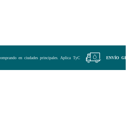
prando en ciudades principales. Aplica TyC
ENVÍO GRATIS