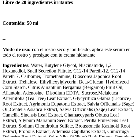
Libre de 20 ingredientes irritantes
Contenido: 50 ml
--
Modo de uso: c
on el rostro seco y tonificado, aplica este serum en
todo el rostro y prosigue con tu crema hidratante.
Ingredientes:
Water,
Butylene Glycol,
Niacinamide,
1,2-
Hexanediol,
Snail Secretion Filtrate,
C12-14 Pareth-12,
C12-14
Pareth-7,
Carbomer,
Tromethamine,
Dioscorea Japonica Root
Extract,
Trehalose,
Ethylhexylglycerin,
Beta-Glucan,
Hydrolyzed
Corn Starch,
Citrus Aurantium Bergamia (Bergamot) Fruit Oil,
Allantoin,
Adenosine,
Disodium EDTA,
Sucrose,
Melaleuca
Alternifolia (Tea Tree) Leaf Extract,
Glycyrrhiza Glabra (Licorice)
Root Extract,
Agrimonia Eupatoria Extract,
Salvia Officinalis (Sage)
Oil,
Centella Asiatica Extract,
Salvia Officinalis (Sage) Leaf Extract,
Camellia Sinensis Leaf Extract,
Chamaecyparis Obtusa Leaf
Extract,
Silybum Marianum Seed Extract,
Perilla Frutescens Leaf
Extract,
Sodium Chondroitin Sulfate,
Broussonetia Kazinoki Root
Extract,
Propolis Extract,
Artemisia Capillaris Extract,
Cimicifuga
Dahurica Root Extract,
Salix Alba (Willow) Bark Extract,
Pentylene