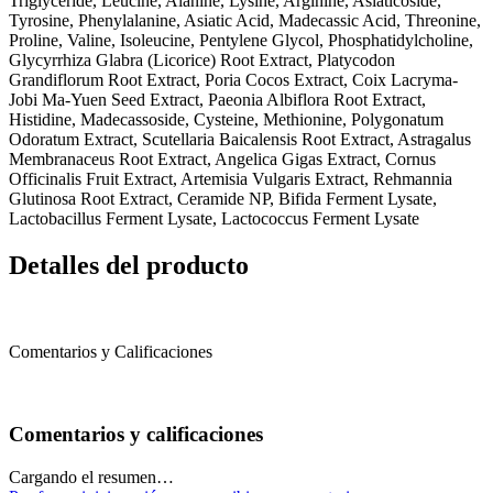
Triglyceride, Leucine, Alanine, Lysine, Arginine, Asiaticoside,
Tyrosine, Phenylalanine, Asiatic Acid, Madecassic Acid, Threonine,
Proline, Valine, Isoleucine, Pentylene Glycol, Phosphatidylcholine,
Glycyrrhiza Glabra (Licorice) Root Extract, Platycodon
Grandiflorum Root Extract, Poria Cocos Extract, Coix Lacryma-
Jobi Ma-Yuen Seed Extract, Paeonia Albiflora Root Extract,
Histidine, Madecassoside, Cysteine, Methionine, Polygonatum
Odoratum Extract, Scutellaria Baicalensis Root Extract, Astragalus
Membranaceus Root Extract, Angelica Gigas Extract, Cornus
Officinalis Fruit Extract, Artemisia Vulgaris Extract, Rehmannia
Glutinosa Root Extract, Ceramide NP, Bifida Ferment Lysate,
Lactobacillus Ferment Lysate, Lactococcus Ferment Lysate
Detalles del producto
Comentarios y Calificaciones
Comentarios y calificaciones
Cargando el resumen…