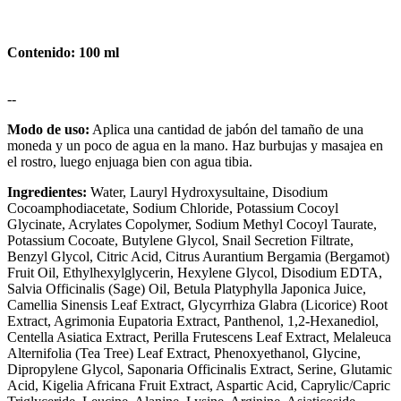
Contenido: 100 ml
--
Modo de uso:
Aplica una cantidad de jabón del tamaño de una
moneda y un poco de agua en la mano. Haz burbujas y masajea en
el rostro, luego enjuaga bien con agua tibia.
Ingredientes:
Water, Lauryl Hydroxysultaine, Disodium
Cocoamphodiacetate, Sodium Chloride, Potassium Cocoyl
Glycinate, Acrylates Copolymer, Sodium Methyl Cocoyl Taurate,
Potassium Cocoate, Butylene Glycol, Snail Secretion Filtrate,
Benzyl Glycol, Citric Acid, Citrus Aurantium Bergamia (Bergamot)
Fruit Oil, Ethylhexylglycerin, Hexylene Glycol, Disodium EDTA,
Salvia Officinalis (Sage) Oil, Betula Platyphylla Japonica Juice,
Camellia Sinensis Leaf Extract, Glycyrrhiza Glabra (Licorice) Root
Extract, Agrimonia Eupatoria Extract, Panthenol, 1,2-Hexanediol,
Centella Asiatica Extract, Perilla Frutescens Leaf Extract, Melaleuca
Alternifolia (Tea Tree) Leaf Extract, Phenoxyethanol, Glycine,
Dipropylene Glycol, Saponaria Officinalis Extract, Serine, Glutamic
Acid, Kigelia Africana Fruit Extract, Aspartic Acid, Caprylic/Capric