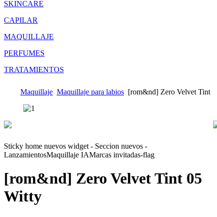
SKINCARE
CAPILAR
MAQUILLAJE
PERFUMES
TRATAMIENTOS
Maquillaje
Maquillaje para labios
[rom&nd] Zero Velvet Tint
Sticky home nuevos widget - Seccion nuevos -
Lanzamientos
Maquillaje IA
Marcas invitadas-flag
[rom&nd] Zero Velvet Tint
05
Witty