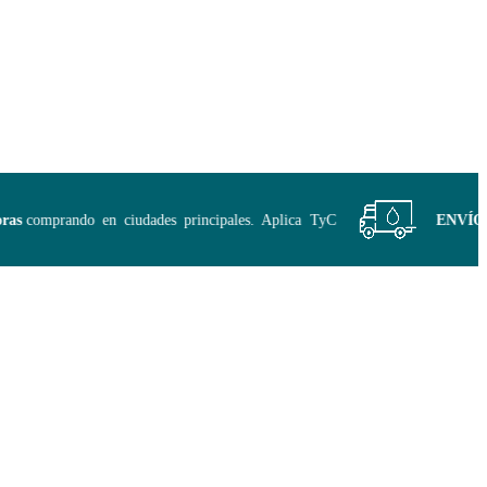
s
comprando en ciudades principales. Aplica TyC
ENVÍO GR