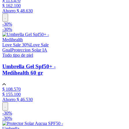
$
113
.
470
$
162
.
100
Ahorro
$ 48.630
.
-
30
%
-
30%
Love Sale 30%
Love Sale
Gnal
Proteccion Solar IA
Todo tipo de piel
Umbrella Gel Spf50+ -
Medihealth
60 gr
$
108
.
570
$
155
.
100
Ahorro
$ 46.530
.
-
30
%
-
30%