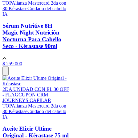
TOP
Alianza Mastercard 2da con
30 Kérastase
Cuidado del cabello
IA
Sérum Nutritive 8H
Magic Night Nutrición
Nocturna Para Cabello
Seco - Kérastase
90ml
$
259
.
000
.
2DA UNIDAD CON EL 30 OFF
- FLAG
CUPON CRM
JOURNEYS CAPILAR
TOP
Alianza Mastercard 2da con
30 Kérastase
Cuidado del cabello
IA
Aceite Elixir Ultime
Original - Kérastase
75 ml