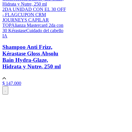
2DA UNIDAD CON EL 30 OFF
- FLAG
CUPON CRM
JOURNEYS CAPILAR
TOP
Alianza Mastercard 2da con
30 Kérastase
Cuidado del cabello
IA
Shampoo Anti Frizz,
Kérastase Gloss Absolu
Bain Hydra-Glaze,
Hidrata y Nutre, 250 ml
$
147
.
000
.