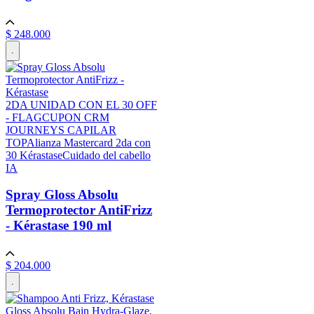
$
248
.
000
.
2DA UNIDAD CON EL 30 OFF
- FLAG
CUPON CRM
JOURNEYS CAPILAR
TOP
Alianza Mastercard 2da con
30 Kérastase
Cuidado del cabello
IA
Spray Gloss Absolu
Termoprotector AntiFrizz
- Kérastase
190 ml
$
204
.
000
.