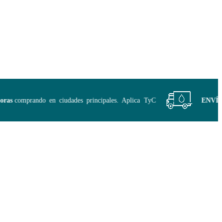
as
comprando en ciudades principales. Aplica TyC
ENVÍO GR