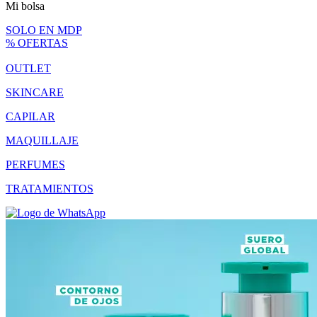
Mi bolsa
SOLO EN MDP
% OFERTAS
OUTLET
SKINCARE
CAPILAR
MAQUILLAJE
PERFUMES
TRATAMIENTOS