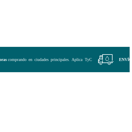
s
comprando en ciudades principales. Aplica TyC
ENVÍO GR