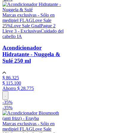
Marcas exclusivas - Sólo en
medipiel FLAG
Love Sale
25%
Love Sale Gnal
Pague 2
Lleve 3 - Exclusivas
Cuidado del
cabello IA
Acondicionador
Hidratante - Nuggela &
Sulé
250 ml
$
86
.
325
$
115
.
100
Ahorro
$ 28.775
.
-
35
%
-
35%
Marcas exclusivas - Sólo en
medipiel FLAG
Love Sale