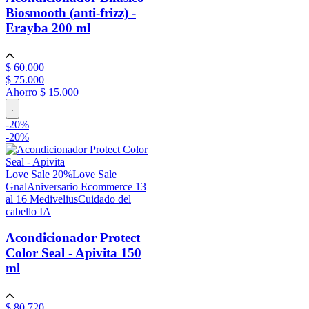
Biosmooth (anti-frizz) -
Erayba
200 ml
$
60
.
000
$
75
.
000
Ahorro
$ 15.000
.
-
20
%
-
20%
Love Sale 20%
Love Sale
Gnal
Aniversario Ecommerce 13
al 16 Medivelius
Cuidado del
cabello IA
Acondicionador Protect
Color Seal - Apivita
150
ml
$
80
.
720