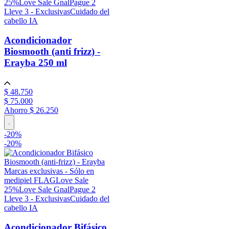
25%
Love Sale Gnal
Pague 2
Lleve 3 - Exclusivas
Cuidado del
cabello IA
Acondicionador
Biosmooth (anti frizz) -
Erayba
250 ml
$
48
.
750
$
75
.
000
Ahorro
$ 26.250
.
-
20
%
-
20%
Marcas exclusivas - Sólo en
medipiel FLAG
Love Sale
25%
Love Sale Gnal
Pague 2
Lleve 3 - Exclusivas
Cuidado del
cabello IA
Acondicionador Bifásico