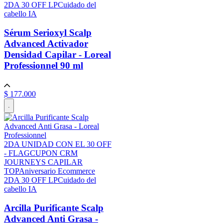
2DA 30 OFF LP
Cuidado del
cabello IA
Sérum Serioxyl Scalp
Advanced Activador
Densidad Capilar - Loreal
Professionnel
90 ml
$
177
.
000
.
2DA UNIDAD CON EL 30 OFF
- FLAG
CUPON CRM
JOURNEYS CAPILAR
TOP
Aniversario Ecommerce
2DA 30 OFF LP
Cuidado del
cabello IA
Arcilla Purificante Scalp
Advanced Anti Grasa -