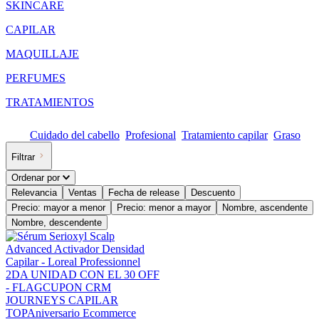
SKINCARE
CAPILAR
MAQUILLAJE
PERFUMES
TRATAMIENTOS
Cuidado del cabello
Profesional
Tratamiento capilar
Graso
Filtrar
Ordenar por
Relevancia
Ventas
Fecha de release
Descuento
Precio: mayor a menor
Precio: menor a mayor
Nombre, ascendente
Nombre, descendente
2DA UNIDAD CON EL 30 OFF
- FLAG
CUPON CRM
JOURNEYS CAPILAR
TOP
Aniversario Ecommerce