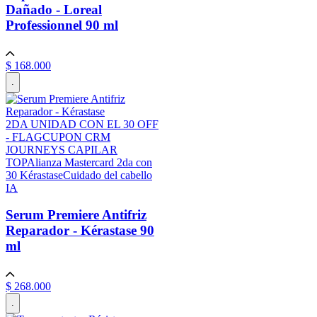
Dañado - Loreal
Professionnel
90 ml
$
168
.
000
.
2DA UNIDAD CON EL 30 OFF
- FLAG
CUPON CRM
JOURNEYS CAPILAR
TOP
Alianza Mastercard 2da con
30 Kérastase
Cuidado del cabello
IA
Serum Premiere Antifriz
Reparador - Kérastase
90
ml
$
268
.
000
.