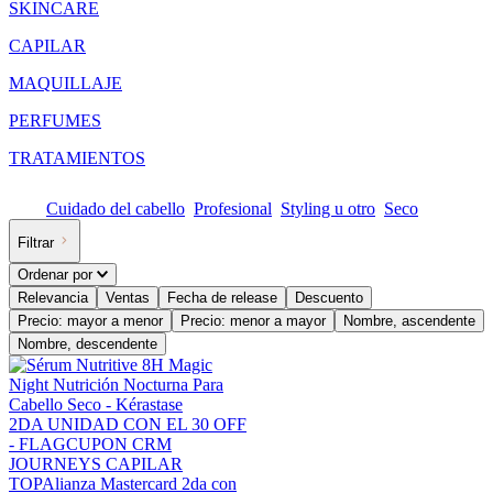
SKINCARE
CAPILAR
MAQUILLAJE
PERFUMES
TRATAMIENTOS
Cuidado del cabello
Profesional
Styling u otro
Seco
Filtrar
Ordenar por
Relevancia
Ventas
Fecha de release
Descuento
Precio: mayor a menor
Precio: menor a mayor
Nombre, ascendente
Nombre, descendente
2DA UNIDAD CON EL 30 OFF
- FLAG
CUPON CRM
JOURNEYS CAPILAR
TOP
Alianza Mastercard 2da con