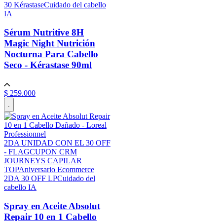
30 Kérastase
Cuidado del cabello
IA
Sérum Nutritive 8H
Magic Night Nutrición
Nocturna Para Cabello
Seco - Kérastase
90ml
$
259
.
000
.
2DA UNIDAD CON EL 30 OFF
- FLAG
CUPON CRM
JOURNEYS CAPILAR
TOP
Aniversario Ecommerce
2DA 30 OFF LP
Cuidado del
cabello IA
Spray en Aceite Absolut
Repair 10 en 1 Cabello