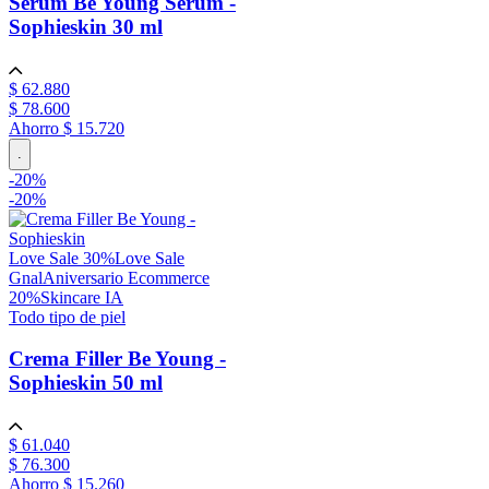
Serum Be Young Serum -
Sophieskin
30 ml
$
62
.
880
$
78
.
600
Ahorro
$ 15.720
.
-
20
%
-
20%
Love Sale 30%
Love Sale
Gnal
Aniversario Ecommerce
20%
Skincare IA
Todo tipo de piel
Crema Filler Be Young -
Sophieskin
50 ml
$
61
.
040
$
76
.
300
Ahorro
$ 15.260