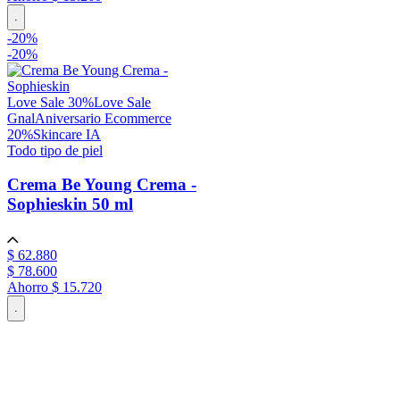
.
-
20
%
-
20%
Love Sale 30%
Love Sale
Gnal
Aniversario Ecommerce
20%
Skincare IA
Todo tipo de piel
Crema Be Young Crema -
Sophieskin
50 ml
$
62
.
880
$
78
.
600
Ahorro
$ 15.720
.