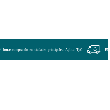
as
comprando en ciudades principales. Aplica TyC
ENVÍO G