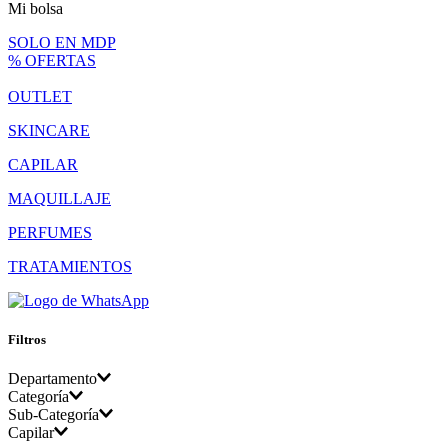
Mi bolsa
SOLO EN MDP
% OFERTAS
OUTLET
SKINCARE
CAPILAR
MAQUILLAJE
PERFUMES
TRATAMIENTOS
Filtros
Departamento
Categoría
Sub-Categoría
Cuidado del cabello
Capilar
Dermocapilar