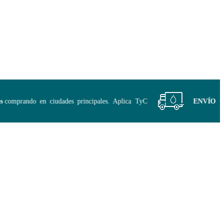
omprando en ciudades principales. Aplica TyC
ENVÍO GRAT