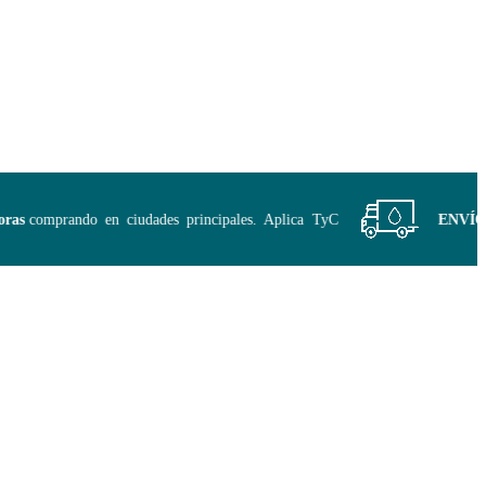
s
comprando en ciudades principales. Aplica TyC
ENVÍO GR