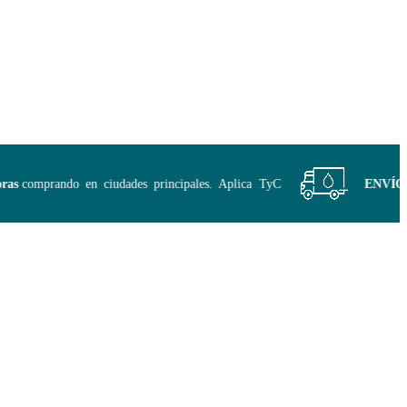
s
comprando en ciudades principales. Aplica TyC
ENVÍO GR