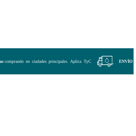
comprando en ciudades principales. Aplica TyC
ENVÍO GRA